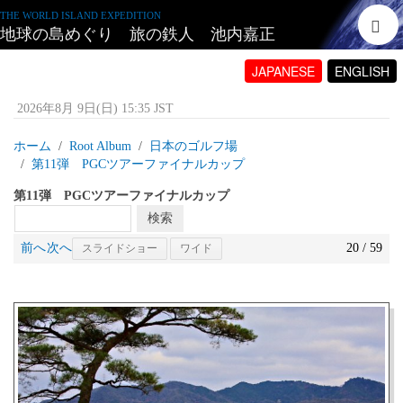
THE WORLD ISLAND EXPEDITION
地球の島めぐり 旅の鉄人 池内嘉正
JAPANESE
ENGLISH
2026年8月 9日(日) 15:35 JST
ホーム
Root Album
日本のゴルフ場
第11弾 PGCツアーファイナルカップ
第11弾 PGCツアーファイナルカップ
前へ
次へ
20 / 59
スライドショー
ワイド