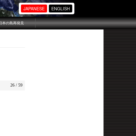
JAPANESE
ENGLISH
日本の島再発見
26 / 59