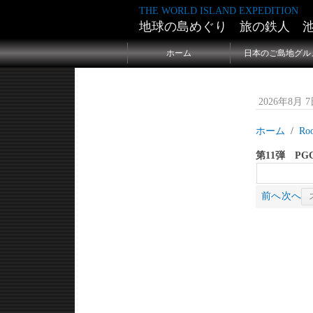
THE WORLD ISLAND EXPEDITION
地球の島めぐり 旅の鉄人 
ホーム
日本のご島地グル
2026年8月 7日
ホーム
Ro
第11弾 P
前へ
次へ