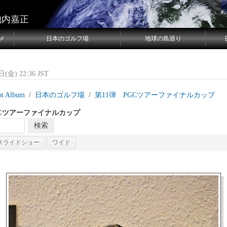
池内嘉正
メ
日本のゴルフ場
地球の島巡り
(金) 22:36 JST
ot Album
日本のゴルフ場
第11弾 PGCツアーファイナルカップ
GCツアーファイナルカップ
スライドショー
ワイド