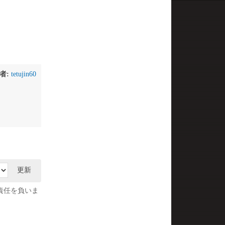
者:
tetujin60
更新
責任を負いま