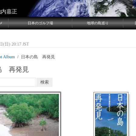
池内嘉正
メ
日本のゴルフ場
地球の島巡り
(日) 20:17 JST
ot Album
日本の島 再発見
島 再発見