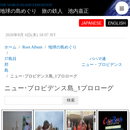
THE WORLD ISLAND EXPEDITION
地球の島めぐり 旅の鉄人 池内嘉正
JAPANESE
ENGLISH
2026年8月 6日(木) 18:07 JST
ホーム
Root Album
地球の島めぐり
37島目 バハマ連
邦 ニュー・プロビデンス
島
ニュー･プロビデンス島_1プロローグ
ニュー･プロビデンス島_1プロローグ