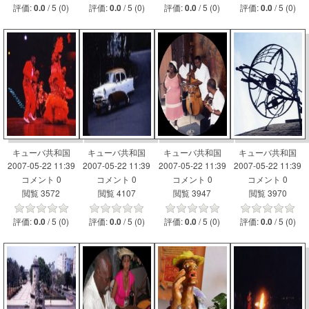
評価:
/ 5 (0)
評価:
/ 5 (0)
評価:
/ 5 (0)
評価:
/ 5 (0)
0.0
0.0
0.0
0.0
キューバ共和国
キューバ共和国
キューバ共和国
キューバ共和国
2007-05-22 11:39
2007-05-22 11:39
2007-05-22 11:39
2007-05-22 11:39
コメント 0
コメント 0
コメント 0
コメント 0
閲覧 3572
閲覧 4107
閲覧 3947
閲覧 3970
評価:
/ 5 (0)
評価:
/ 5 (0)
評価:
/ 5 (0)
評価:
/ 5 (0)
0.0
0.0
0.0
0.0