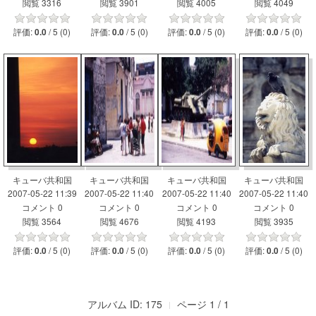
閲覧 3316
閲覧 3901
閲覧 4005
閲覧 4049
評価:
/ 5 (0)
評価:
/ 5 (0)
評価:
/ 5 (0)
評価:
/ 5 (0)
0.0
0.0
0.0
0.0
キューバ共和国
キューバ共和国
キューバ共和国
キューバ共和国
2007-05-22 11:39
2007-05-22 11:40
2007-05-22 11:40
2007-05-22 11:40
コメント 0
コメント 0
コメント 0
コメント 0
閲覧 3564
閲覧 4676
閲覧 4193
閲覧 3935
評価:
/ 5 (0)
評価:
/ 5 (0)
評価:
/ 5 (0)
評価:
/ 5 (0)
0.0
0.0
0.0
0.0
アルバム ID: 175
ページ 1 / 1