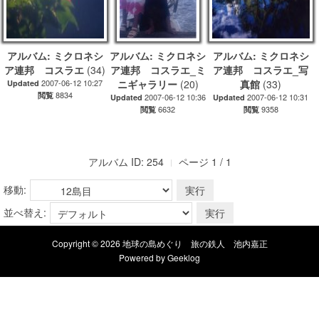
アルバム: ミクロネシ
アルバム: ミクロネシ
アルバム: ミクロネシ
ア連邦 コスラエ
(34)
ア連邦 コスラエ_ミ
ア連邦 コスラエ_写
2007-06-12 10:27
ニギャラリー
(20)
真館
(33)
Updated
8834
閲覧
2007-06-12 10:36
2007-06-12 10:31
Updated
Updated
6632
9358
閲覧
閲覧
アルバム ID: 254
ページ 1 / 1
移動:
並べ替え:
Copyright © 2026 地球の島めぐり 旅の鉄人 池内嘉正
Powered by
Geeklog