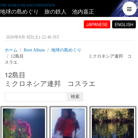
THE WORLD ISLAND EXPEDITION
地球の島めぐり 旅の鉄人 池内嘉正
JAPANESE
ENGLISH
2026年8月 8日(土) 22:46 JST
ホーム
Root Album
地球の島めぐり
12島目 ミクロネシア連邦 コ
スラエ
12島目
ミクロネシア連邦 コスラエ