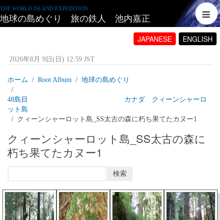
THE WORLD ISLAND EXPEDITION
地球の島めぐり 旅の鉄人 池内嘉正
JAPANESE
ENGLISH
2026年8月 9日(日) 12:59 JST
ホーム
Root Album
地球の島めぐり
48島目 カナダ クィーンシャーロ
ット島
クィーンシャーロット島_SS太古の森に朽ち果てたカヌー1
クィーンシャーロット島_SS太古の森に
朽ち果てたカヌー1