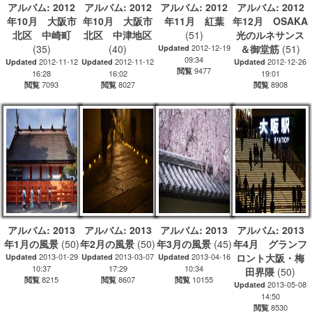
アルバム: 2012
アルバム: 2012
アルバム: 2012
アルバム: 2012
年10月 大阪市
年10月 大阪市
年11月 紅葉
年12月 OSAKA
北区 中崎町
北区 中津地区
(51)
光のルネサンス
(35)
(40)
2012-12-19
＆御堂筋
(51)
Updated
09:34
2012-11-12
2012-11-12
2012-12-26
Updated
Updated
Updated
9477
閲覧
16:28
16:02
19:01
7093
8027
8908
閲覧
閲覧
閲覧
アルバム: 2013
アルバム: 2013
アルバム: 2013
アルバム: 2013
年1月の風景
(50)
年2月の風景
(50)
年3月の風景
(45)
年4月 グランフ
2013-01-29
2013-03-07
2013-04-16
ロント大阪・梅
Updated
Updated
Updated
10:37
17:29
10:34
田界隈
(50)
8215
8607
10155
閲覧
閲覧
閲覧
2013-05-08
Updated
14:50
8530
閲覧