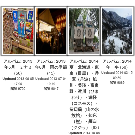
アルバム: 2013
アルバム: 2013
アルバム: 2014
アルバム: 2014
年5月 ミナミ
年6月 雨の季節
夏 北海道・東
年 冬
(58)
(50)
(45)
京（目黒）・兵
2014-03-15
Updated
09:30
2013-06-05
2013-07-04
庫（丹波）旭
Updated
Updated
9069
閲覧
17:06
10:40
川・美瑛・富良
9720
9047
閲覧
閲覧
野・滝川（ひま
わり）・遠軽
（コスモス）・
留辺蘂（山の水
族館）・知床
（熊）・羅臼
（クジラ）
(62)
2014-10-08
Updated