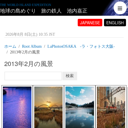
THE WORLD ISLAND EXPEDITION
地球の島めぐり 旅の鉄人 池内嘉正
JAPANESE
ENGLISH
2026年8月 8日(土) 10:35 JST
ホーム
Root Album
LaPhotosOSAKA -ラ・フォトス大阪‐
2013年2月の風景
2013年2月の風景