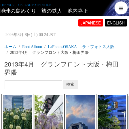
THE WORLD ISLAND EXPEDITION
地球の島めぐり 旅の鉄人 池内嘉正
JAPANESE
ENGLISH
2026年8月 8日(土) 00:24 JST
ホーム
Root Album
LaPhotosOSAKA -ラ・フォトス大阪‐
2013年4月 グランフロント大阪・梅田界隈
2013年4月 グランフロント大阪・梅田
界隈