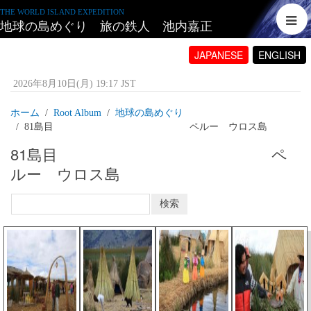
THE WORLD ISLAND EXPEDITION
地球の島めぐり 旅の鉄人 池内嘉正
JAPANESE
ENGLISH
2026年8月10日(月) 19:17 JST
ホーム
Root Album
地球の島めぐり
81島目 ペルー ウロス島
81島目 ペ
ルー ウロス島