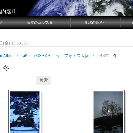
池内嘉正
メ
日本のゴルフ場
地球の島巡り
(金) 13:30 JST
ot Album
LaPhotosOSAKA -ラ・フォトス大阪‐
2014年 冬
 冬