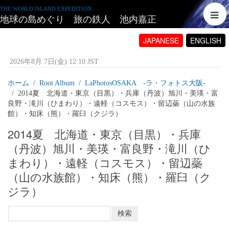
THE WORLD ISLAND EXPEDITION
地球の島めぐり 旅の鉄人 池内嘉正
JAPANESE
ENGLISH
2026年8月 7日(金) 12:10 JST
ホーム
Root Album
LaPhotosOSAKA -ラ・フォトス大阪‐
2014夏 北海道・東京（目黒）・兵庫（丹波）旭川・美瑛・富
良野・滝川（ひまわり）・遠軽（コスモス）・留辺蘂（山の水族
館）・知床（熊）・羅臼（クジラ）
2014夏 北海道・東京（目黒）・兵庫
（丹波）旭川・美瑛・富良野・滝川（ひ
まわり）・遠軽（コスモス）・留辺蘂
（山の水族館）・知床（熊）・羅臼（ク
ジラ）