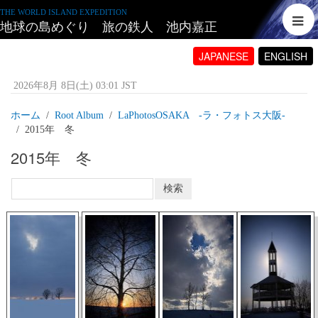
THE WORLD ISLAND EXPEDITION
地球の島めぐり 旅の鉄人 池内嘉正
JAPANESE
ENGLISH
2026年8月 8日(土) 03:01 JST
ホーム
Root Album
LaPhotosOSAKA -ラ・フォトス大阪‐
2015年 冬
2015年 冬