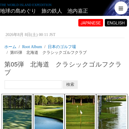
THE WORLD ISLAND EXPEDITION
地球の島めぐり 旅の鉄人 池内嘉正
JAPANESE
ENGLISH
2026年8月 8日(土) 00:11 JST
ホーム
Root Album
日本のゴルフ場
第05弾 北海道 クラシックゴルフクラブ
第05弾 北海道 クラシックゴルフクラ
ブ