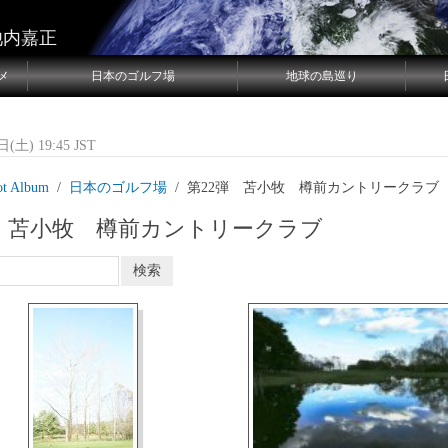
池内嘉正
メ
日本のゴルフ場
地球の島巡り
(土) 19:45 JST
ot Album
日本のゴルフ場
第22弾 苫小牧 樽前カントリークラブ
弾 苫小牧 樽前カントリークラブ