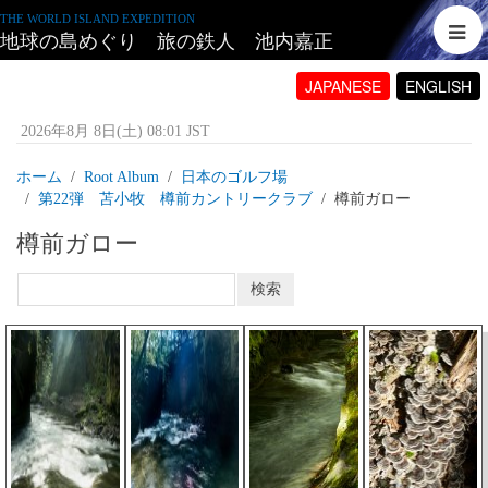
THE WORLD ISLAND EXPEDITION
地球の島めぐり 旅の鉄人 池内嘉正
JAPANESE
ENGLISH
2026年8月 8日(土) 08:01 JST
ホーム
Root Album
日本のゴルフ場
第22弾 苫小牧 樽前カントリークラブ
樽前ガロー
樽前ガロー