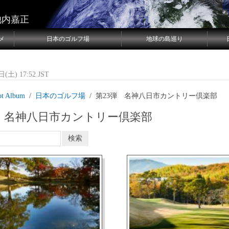
池内嘉正
メ
日本のゴルフ場
地球の島巡り
(土) 17:52 JST
ot Album
日本のゴルフ場
第23弾 名神八日市カントリー倶楽部
弾 名神八日市カントリー倶楽部