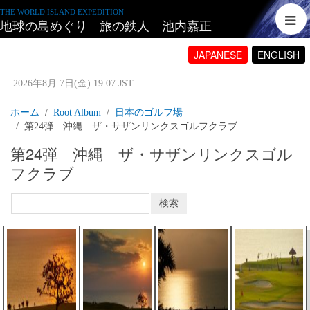
THE WORLD ISLAND EXPEDITION
地球の島めぐり 旅の鉄人 池内嘉正
JAPANESE
ENGLISH
2026年8月 7日(金) 19:07 JST
ホーム
Root Album
日本のゴルフ場
第24弾 沖縄 ザ・サザンリンクスゴルフクラブ
第24弾 沖縄 ザ・サザンリンクスゴル
フクラブ