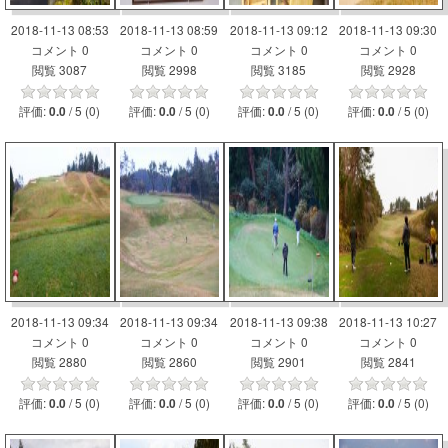
2018-11-13 08:53
2018-11-13 08:59
2018-11-13 09:12
2018-11-13 09:30
コメント 0
コメント 0
コメント 0
コメント 0
閲覧 3087
閲覧 2998
閲覧 3185
閲覧 2928
評価:
/ 5 (0)
評価:
/ 5 (0)
評価:
/ 5 (0)
評価:
/ 5 (0)
0.0
0.0
0.0
0.0
2018-11-13 09:34
2018-11-13 09:34
2018-11-13 09:38
2018-11-13 10:27
コメント 0
コメント 0
コメント 0
コメント 0
閲覧 2880
閲覧 2860
閲覧 2901
閲覧 2841
評価:
/ 5 (0)
評価:
/ 5 (0)
評価:
/ 5 (0)
評価:
/ 5 (0)
0.0
0.0
0.0
0.0