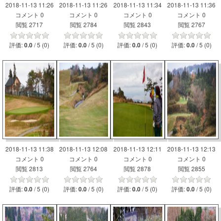
2018-11-13 11:26
2018-11-13 11:26
2018-11-13 11:34
2018-11-13 11:36
コメント 0
コメント 0
コメント 0
コメント 0
閲覧 2717
閲覧 2784
閲覧 2843
閲覧 2767
評価:
/ 5 (0)
評価:
/ 5 (0)
評価:
/ 5 (0)
評価:
/ 5 (0)
0.0
0.0
0.0
0.0
2018-11-13 11:38
2018-11-13 12:08
2018-11-13 12:11
2018-11-13 12:13
コメント 0
コメント 0
コメント 0
コメント 0
閲覧 2813
閲覧 2764
閲覧 2878
閲覧 2855
評価:
/ 5 (0)
評価:
/ 5 (0)
評価:
/ 5 (0)
評価:
/ 5 (0)
0.0
0.0
0.0
0.0