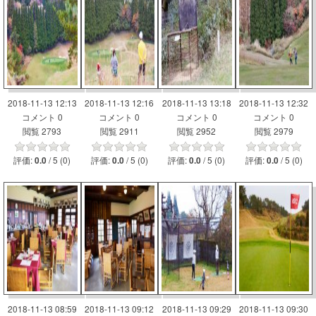
2018-11-13 12:13
2018-11-13 12:16
2018-11-13 13:18
2018-11-13 12:32
コメント 0
コメント 0
コメント 0
コメント 0
閲覧 2793
閲覧 2911
閲覧 2952
閲覧 2979
評価:
/ 5 (0)
評価:
/ 5 (0)
評価:
/ 5 (0)
評価:
/ 5 (0)
0.0
0.0
0.0
0.0
2018-11-13 08:59
2018-11-13 09:12
2018-11-13 09:29
2018-11-13 09:30