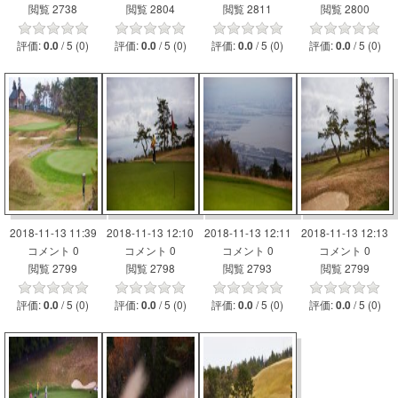
閲覧 2738
閲覧 2804
閲覧 2811
閲覧 2800
評価:
/ 5 (0)
評価:
/ 5 (0)
評価:
/ 5 (0)
評価:
/ 5 (0)
0.0
0.0
0.0
0.0
2018-11-13 11:39
2018-11-13 12:10
2018-11-13 12:11
2018-11-13 12:13
コメント 0
コメント 0
コメント 0
コメント 0
閲覧 2799
閲覧 2798
閲覧 2793
閲覧 2799
評価:
/ 5 (0)
評価:
/ 5 (0)
評価:
/ 5 (0)
評価:
/ 5 (0)
0.0
0.0
0.0
0.0