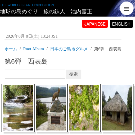
THE WORLD ISLAND EXPEDITION
地球の島めぐり 旅の鉄人 池内嘉正
JAPANESE
ENGLISH
2026年8月 8日(土) 13:24 JST
ホーム
Root Album
日本のご島地グルメ
第6弾 西表島
第6弾 西表島