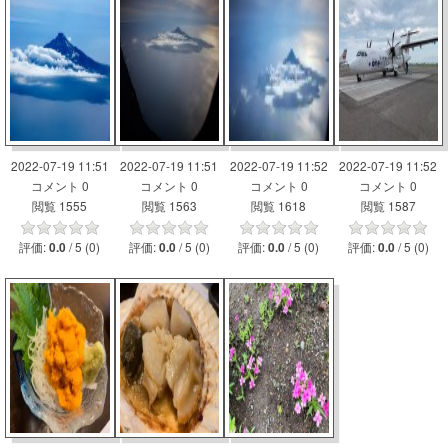
2022-07-19 11:51
2022-07-19 11:51
2022-07-19 11:52
2022-07-19 11:52
コメント 0
コメント 0
コメント 0
コメント 0
閲覧 1555
閲覧 1563
閲覧 1618
閲覧 1587
評価:
/ 5 (0)
評価:
/ 5 (0)
評価:
/ 5 (0)
評価:
/ 5 (0)
0.0
0.0
0.0
0.0