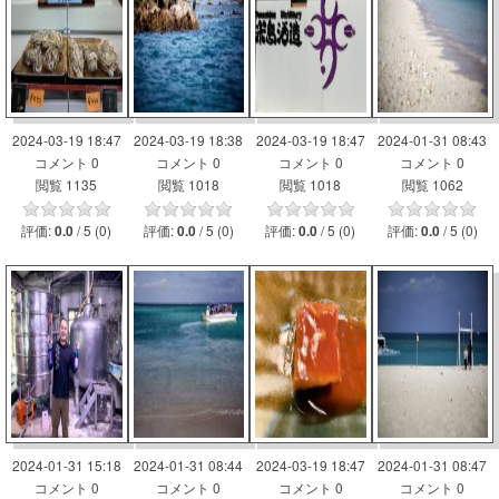
2024-03-19 18:47
2024-03-19 18:38
2024-03-19 18:47
2024-01-31 08:43
コメント 0
コメント 0
コメント 0
コメント 0
閲覧 1135
閲覧 1018
閲覧 1018
閲覧 1062
評価:
/ 5 (0)
評価:
/ 5 (0)
評価:
/ 5 (0)
評価:
/ 5 (0)
0.0
0.0
0.0
0.0
2024-01-31 15:18
2024-01-31 08:44
2024-03-19 18:47
2024-01-31 08:47
コメント 0
コメント 0
コメント 0
コメント 0