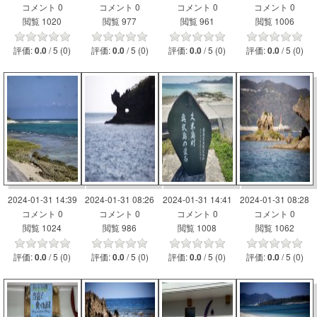
コメント 0
コメント 0
コメント 0
コメント 0
閲覧 1020
閲覧 977
閲覧 961
閲覧 1006
評価:
/ 5 (0)
評価:
/ 5 (0)
評価:
/ 5 (0)
評価:
/ 5 (0)
0.0
0.0
0.0
0.0
2024-01-31 14:39
2024-01-31 08:26
2024-01-31 14:41
2024-01-31 08:28
コメント 0
コメント 0
コメント 0
コメント 0
閲覧 1024
閲覧 986
閲覧 1008
閲覧 1062
評価:
/ 5 (0)
評価:
/ 5 (0)
評価:
/ 5 (0)
評価:
/ 5 (0)
0.0
0.0
0.0
0.0