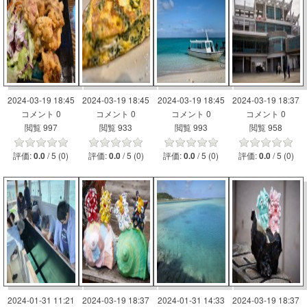
2024-03-19 18:45
2024-03-19 18:45
2024-03-19 18:45
2024-03-19 18:37
コメント 0
コメント 0
コメント 0
コメント 0
閲覧 997
閲覧 933
閲覧 993
閲覧 958
評価:
/ 5 (0)
評価:
/ 5 (0)
評価:
/ 5 (0)
評価:
/ 5 (0)
0.0
0.0
0.0
0.0
2024-01-31 11:21
2024-03-19 18:37
2024-01-31 14:33
2024-03-19 18:37