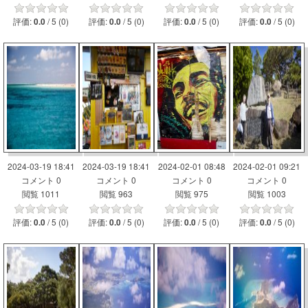
評価:
/ 5 (0)
評価:
/ 5 (0)
評価:
/ 5 (0)
評価:
/ 5 (0)
0.0
0.0
0.0
0.0
2024-03-19 18:41
2024-03-19 18:41
2024-02-01 08:48
2024-02-01 09:21
コメント 0
コメント 0
コメント 0
コメント 0
閲覧 1011
閲覧 963
閲覧 975
閲覧 1003
評価:
/ 5 (0)
評価:
/ 5 (0)
評価:
/ 5 (0)
評価:
/ 5 (0)
0.0
0.0
0.0
0.0