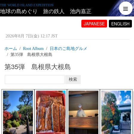
THE WORLD ISLAND EXPEDITION
地球の島めぐり 旅の鉄人 池内嘉正
JAPANESE
ENGLISH
2026年8月 7日(金) 12:17 JST
ホーム
Root Album
日本のご島地グルメ
第35弾 島根県大根島
第35弾 島根県大根島