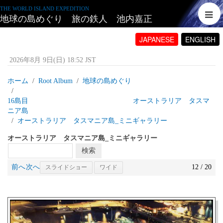
THE WORLD ISLAND EXPEDITION
地球の島めぐり 旅の鉄人 池内嘉正
JAPANESE
ENGLISH
2026年8月 9日(日) 18:52 JST
ホーム
Root Album
地球の島めぐり
16島目 オーストラリア タスマ
ニア島
オーストラリア タスマニア島_ミニギャラリー
オーストラリア タスマニア島_ミニギャラリー
前へ
次へ
12 / 20
スライドショー
ワイド