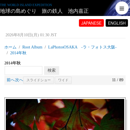
THE WORLD ISLAND EXPEDITION
地球の島めぐり 旅の鉄人 池内嘉正
JAPANESE
ENGLISH
2026年8月10日(月) 01:30 JST
ホーム
Root Album
LaPhotosOSAKA -ラ・フォトス大阪‐
2014年秋
2014年秋
前へ
次へ
11 / 89
スライドショー
ワイド