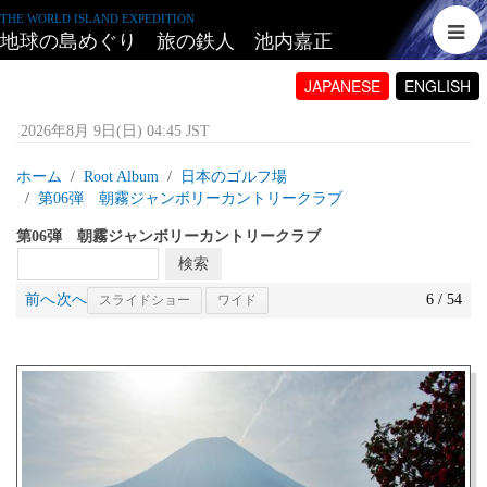
THE WORLD ISLAND EXPEDITION
地球の島めぐり 旅の鉄人 池内嘉正
JAPANESE
ENGLISH
2026年8月 9日(日) 04:45 JST
ホーム
Root Album
日本のゴルフ場
第06弾 朝霧ジャンボリーカントリークラブ
第06弾 朝霧ジャンボリーカントリークラブ
前へ
次へ
6 / 54
スライドショー
ワイド