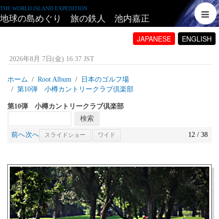
THE WORLD ISLAND EXPEDITION
地球の島めぐり 旅の鉄人 池内嘉正
JAPANESE
ENGLISH
2026年8月 7日(金) 16:37 JST
ホーム
Root Album
日本のゴルフ場
第10弾 小樽カントリークラブ倶楽部
第10弾 小樽カントリークラブ倶楽部
前へ
次へ
12 / 38
スライドショー
ワイド