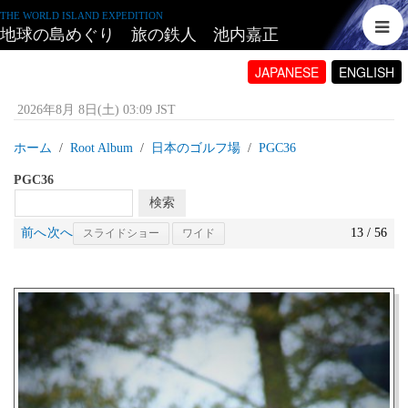
THE WORLD ISLAND EXPEDITION
地球の島めぐり 旅の鉄人 池内嘉正
JAPANESE
ENGLISH
2026年8月 8日(土) 03:09 JST
ホーム
Root Album
日本のゴルフ場
PGC36
PGC36
前へ
次へ
13 / 56
スライドショー
ワイド