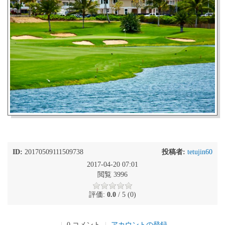
ID:
20170509111509738
投稿者:
tetujin60
2017-04-20 07:01
閲覧 3996
評価:
0.0
/ 5 (0)
|
0 コメント
|
アカウントの登録