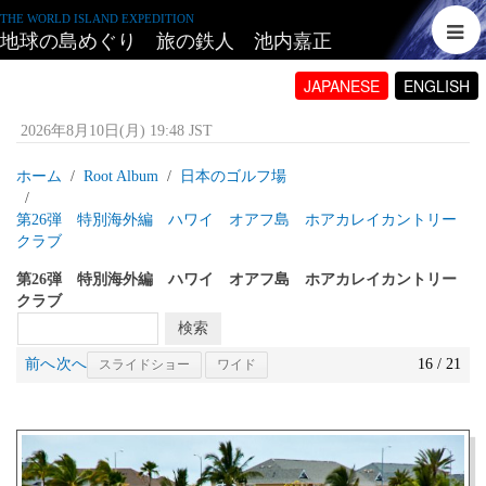
THE WORLD ISLAND EXPEDITION
地球の島めぐり 旅の鉄人 池内嘉正
JAPANESE
ENGLISH
2026年8月10日(月) 19:48 JST
ホーム
Root Album
日本のゴルフ場
第26弾 特別海外編 ハワイ オアフ島 ホアカレイカントリー
クラブ
第26弾 特別海外編 ハワイ オアフ島 ホアカレイカントリー
クラブ
前へ
次へ
16 / 21
スライドショー
ワイド