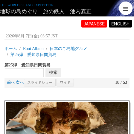
THE WORLD ISLAND EXPEDITION
地球の島めぐり 旅の鉄人 池内嘉正
JAPANESE
ENGLISH
2026年8月 7日(金) 03:57 JST
ホーム
Root Album
日本のご島地グルメ
第25弾 愛知県日間賀島
第25弾 愛知県日間賀島
前へ
次へ
18 / 53
スライドショー
ワイド