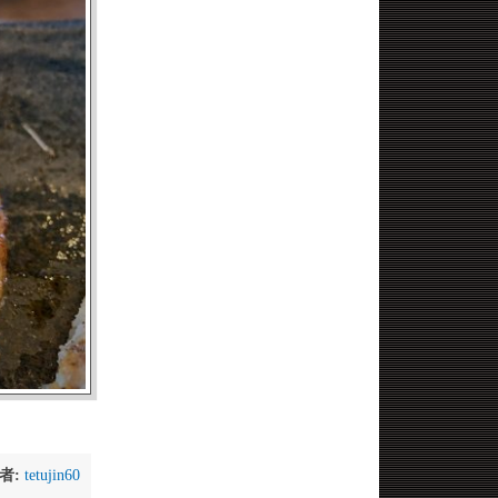
者:
tetujin60