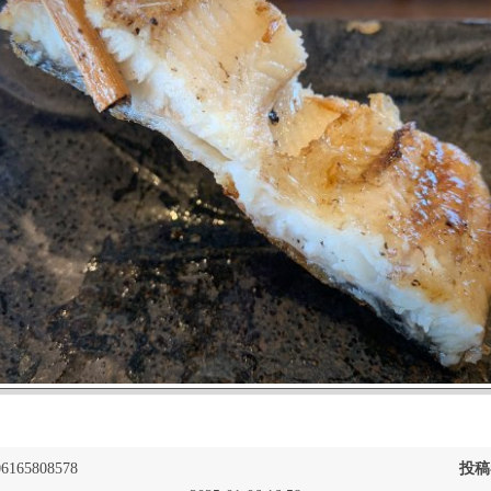
6165808578
投稿