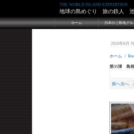
THE WORLD ISLAND EXPEDITION
地球の島めぐり 旅の鉄人 
ホーム
日本のご島地グル
2026年8月 9日
ホーム
Ro
第35弾 島
前へ
次へ