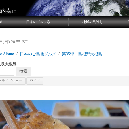
池内嘉正
メ
日本のゴルフ場
地球の島巡り
(日) 20:55 JST
ot Album
日本のご島地グルメ
第35弾 島根県大根島
根県大根島
スライドショー
ワイド