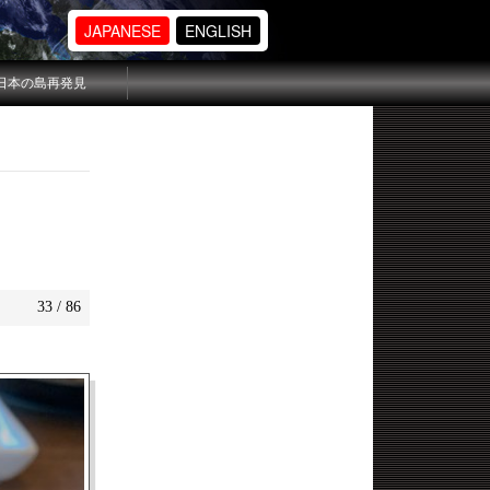
JAPANESE
ENGLISH
日本の島再発見
33 / 86