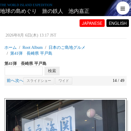
THE WORLD ISLAND EXPEDITION
地球の島めぐり 旅の鉄人 池内嘉正
JAPANESE
ENGLISH
2026年8月 6日(木) 13:17 JST
ホーム
Root Album
日本のご島地グルメ
第41弾 長崎県 平戸島
第41弾 長崎県 平戸島
前へ
次へ
14 / 49
スライドショー
ワイド