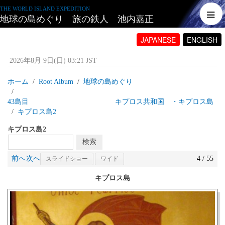
THE WORLD ISLAND EXPEDITION
地球の島めぐり 旅の鉄人 池内嘉正
JAPANESE
ENGLISH
2026年8月 9日(日) 03:21 JST
ホーム
Root Album
地球の島めぐり
43島目 キプロス共和国 ・キプロス島
キプロス島2
キプロス島2
前へ
次へ
4 / 55
スライドショー
ワイド
キプロス島