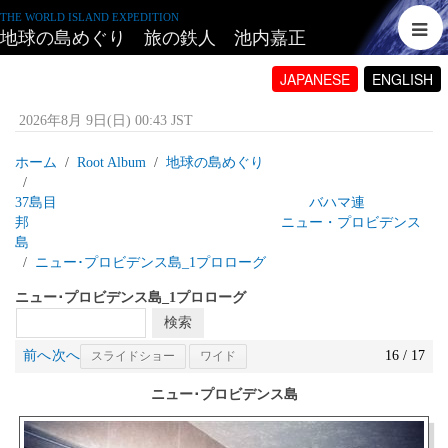
THE WORLD ISLAND EXPEDITION
地球の島めぐり 旅の鉄人 池内嘉正
JAPANESE
ENGLISH
2026年8月 9日(日) 00:43 JST
ホーム
Root Album
地球の島めぐり
37島目 バハマ連
邦 ニュー・プロビデンス
島
ニュー･プロビデンス島_1プロローグ
ニュー･プロビデンス島_1プロローグ
前へ
次へ
16 / 17
スライドショー
ワイド
ニュー･プロビデンス島