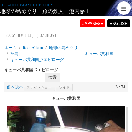
THE WORLD ISLAND EXPEDITION
地球の島めぐり 旅の鉄人 池内嘉正
JAPANESE
ENGLISH
2026年8月 8日(土) 07:38 JST
ホーム
Root Album
地球の島めぐり
36島目 キューバ共和国
キューバ共和国_7エピローグ
キューバ共和国_7エピローグ
前へ
次へ
3 / 24
スライドショー
ワイド
キューバ共和国