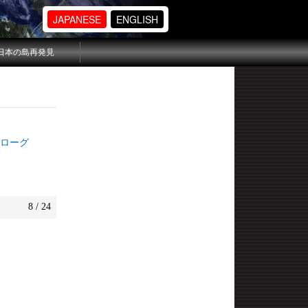
JAPANESE
ENGLISH
日本の島再発見
ピローグ
8 / 24