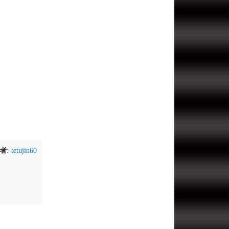
者:
tetujin60