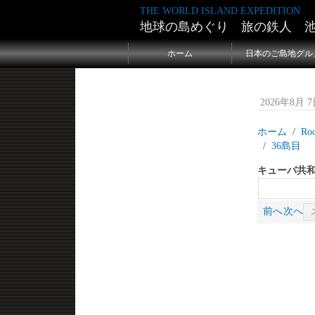
THE WORLD ISLAND EXPEDITION
地球の島めぐり 旅の鉄人 
ホーム
日本のご島地グル
2026年8月 7日
ホーム
Ro
36
キューバ共和
前へ
次へ