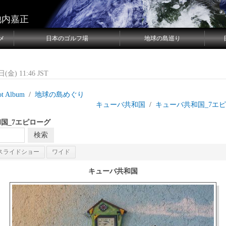
池内嘉正
メ
日本のゴルフ場
地球の島巡り
(金) 11:46 JST
ot Album
地球の島めぐり
島目 キューバ共和国
キューバ共和国_7エ
国_7エピローグ
スライドショー
ワイド
キューバ共和国