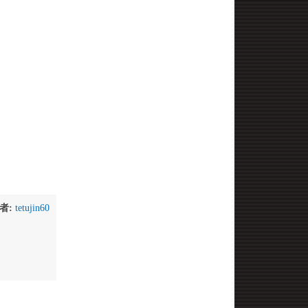
者:
tetujin60