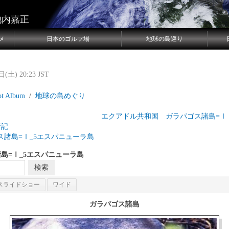
池内嘉正
メ
日本のゴルフ場
地球の島巡り
(土) 20:23 JST
ot Album
地球の島めぐり
目 エクアドル共和国 ガラパゴス諸島
行記
ス諸島=Ⅰ_5エスパニューラ島
島=Ⅰ_5エスパニューラ島
スライドショー
ワイド
ガラパゴス諸島