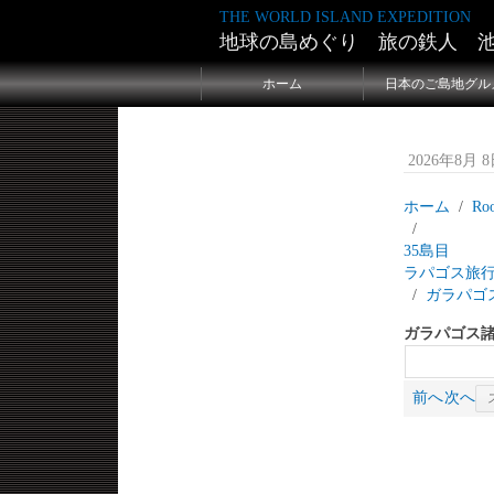
THE WORLD ISLAND EXPEDITION
地球の島めぐり 旅の鉄人 
ホーム
日本のご島地グル
2026年8月 8日
ホーム
Ro
35島
ラパゴス旅
ガラパゴ
ガラパゴス諸
前へ
次へ