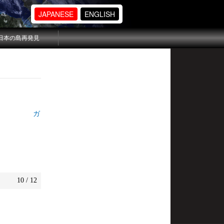
JAPANESE
ENGLISH
日本の島再発見
=Ⅰ ガ
10 / 12