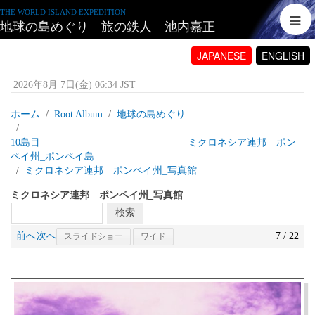
THE WORLD ISLAND EXPEDITION
地球の島めぐり 旅の鉄人 池内嘉正
JAPANESE
ENGLISH
2026年8月 7日(金) 06:34 JST
ホーム
Root Album
地球の島めぐり
10島目 ミクロネシア連邦 ポン
ペイ州_ポンペイ島
ミクロネシア連邦 ポンペイ州_写真館
ミクロネシア連邦 ポンペイ州_写真館
前へ
次へ
7 / 22
スライドショー
ワイド