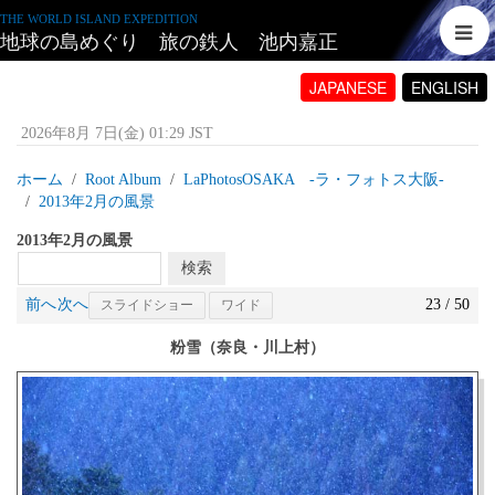
THE WORLD ISLAND EXPEDITION
地球の島めぐり 旅の鉄人 池内嘉正
JAPANESE
ENGLISH
2026年8月 7日(金) 01:29 JST
ホーム
Root Album
LaPhotosOSAKA -ラ・フォトス大阪‐
2013年2月の風景
2013年2月の風景
前へ
次へ
23 / 50
スライドショー
ワイド
粉雪（奈良・川上村）