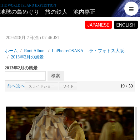
THE WORLD ISLAND EXPEDITION
地球の島めぐり 旅の鉄人 池内嘉正
JAPANESE
ENGLISH
2026年8月 7日(金) 07:46 JST
ホーム
Root Album
LaPhotosOSAKA -ラ・フォトス大阪‐
2013年2月の風景
2013年2月の風景
前へ
次へ
19 / 50
スライドショー
ワイド