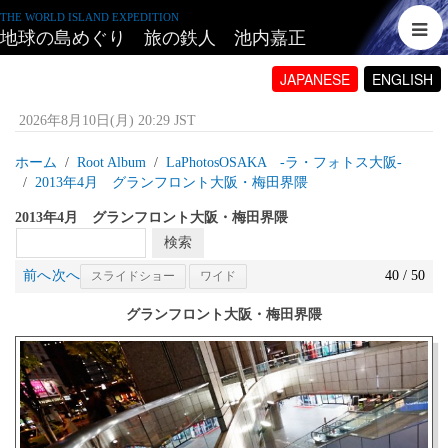
THE WORLD ISLAND EXPEDITION
地球の島めぐり 旅の鉄人 池内嘉正
JAPANESE
ENGLISH
2026年8月10日(月) 20:29 JST
ホーム
Root Album
LaPhotosOSAKA -ラ・フォトス大阪‐
2013年4月 グランフロント大阪・梅田界隈
2013年4月 グランフロント大阪・梅田界隈
前へ
次へ
40 / 50
スライドショー
ワイド
グランフロント大阪・梅田界隈