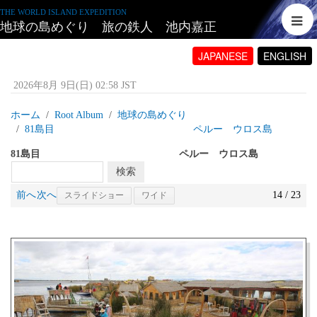
THE WORLD ISLAND EXPEDITION
地球の島めぐり 旅の鉄人 池内嘉正
JAPANESE
ENGLISH
2026年8月 9日(日) 02:58 JST
ホーム
Root Album
地球の島めぐり
81島目 ペルー ウロス島
81島目 ペルー ウロス島
前へ
次へ
14 / 23
スライドショー
ワイド