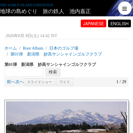
THE WORLD ISLAND EXPEDITION
地球の島めぐり 旅の鉄人 池内嘉正
JAPANESE
ENGLISH
2026年8月 8日(土) 14:42 JST
ホーム
Root Album
日本のゴルフ場
第01弾 新潟県 妙高サンシャインゴルフクラブ
第01弾 新潟県 妙高サンシャインゴルフクラブ
前へ
次へ
1 / 29
スライドショー
ワイド