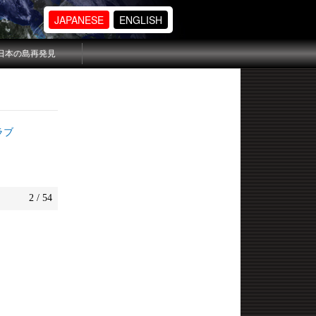
JAPANESE
ENGLISH
日本の島再発見
ラブ
2 / 54