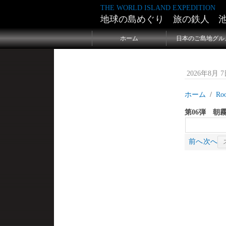
THE WORLD ISLAND EXPEDITION
地球の島めぐり 旅の鉄人 
ホーム
日本のご島地グル
2026年8月 7日
ホーム
Ro
第06弾 朝
前へ
次へ