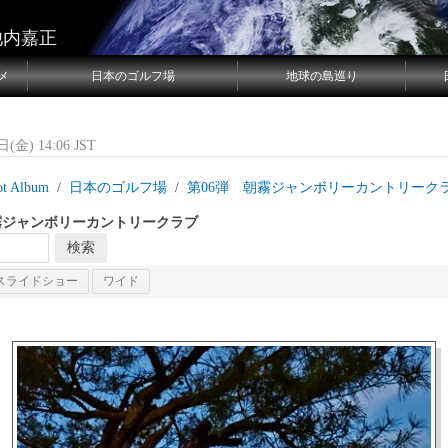
池内嘉正
メ
日本のゴルフ場
地球の島巡り
(金) 14:06 JST
ot Album
日本のゴルフ場
第06弾 朝霧ジャンボリーカントリーク
霧ジャンボリーカントリークラブ
スライドショー
ワイド