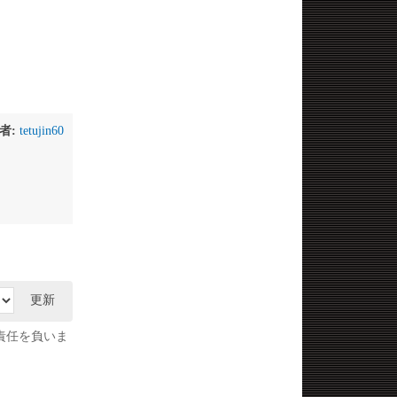
者:
tetujin60
更新
責任を負いま