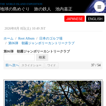
THE WORLD ISLAND EXPEDITION
地球の島めぐり 旅の鉄人 池内嘉正
JAPANESE
ENGLISH
2026年8月 8日(土) 10:49 JST
ホーム
Root Album
日本のゴルフ場
第06弾 朝霧ジャンボリーカントリークラブ
第06弾 朝霧ジャンボリーカントリークラブ
前へ
次へ
37 / 54
スライドショー
ワイド