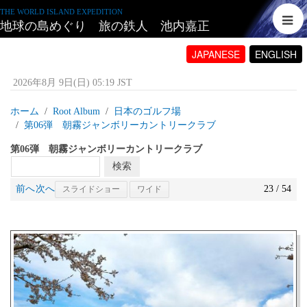
THE WORLD ISLAND EXPEDITION
地球の島めぐり 旅の鉄人 池内嘉正
JAPANESE
ENGLISH
2026年8月 9日(日) 05:19 JST
ホーム
Root Album
日本のゴルフ場
第06弾 朝霧ジャンボリーカントリークラブ
第06弾 朝霧ジャンボリーカントリークラブ
前へ
次へ
23 / 54
スライドショー
ワイド