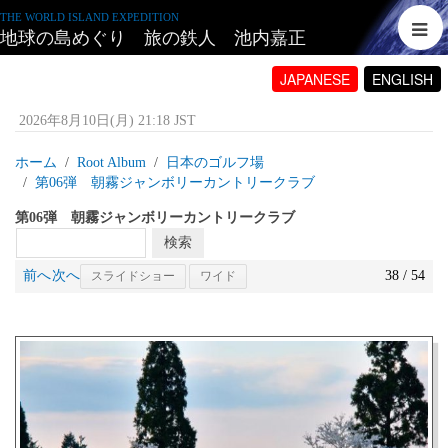
THE WORLD ISLAND EXPEDITION
地球の島めぐり 旅の鉄人 池内嘉正
JAPANESE
ENGLISH
2026年8月10日(月) 21:18 JST
ホーム
Root Album
日本のゴルフ場
第06弾 朝霧ジャンボリーカントリークラブ
第06弾 朝霧ジャンボリーカントリークラブ
前へ
次へ
38 / 54
スライドショー
ワイド