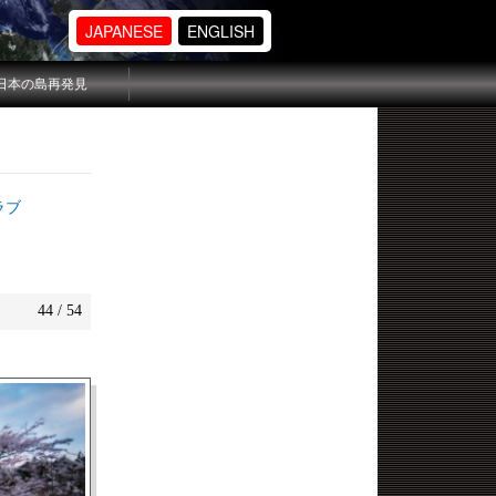
JAPANESE
ENGLISH
日本の島再発見
ラブ
44 / 54