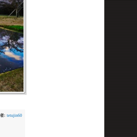
者:
tetujin60