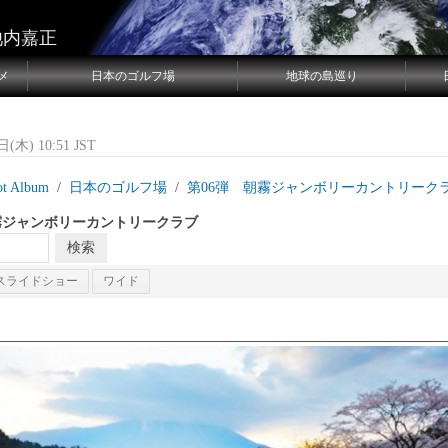
池内嘉正
メ
日本のゴルフ場
地球の島巡り
(木) 10:51 JST
ot Album
日本のゴルフ場
第06弾 朝霧ジャンボリーカントリーク
霧ジャンボリーカントリークラブ
スライドショー
ワイド